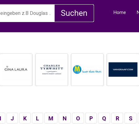
Home
I
J
K
L
M
N
O
P
Q
R
S