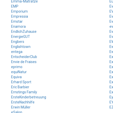
Emma-Matratze
E
EMP
E
Emporium
E
Empressia
Ev
Emstar
Ev
Enamora
ev
EndlichZuhause
Ev
EnergieGUT
E
Engbers
E
Englishtown
Ew
entega
E
EntscheiderClub
Ex
Envie de Fraises
Ex
eprimo
E
equiNatur
E
Equiva
E
Erhard Sport
E
Eric Barbier
Ex
Ernstings Family
Ex
ErsteKinderbetreuung
E
ErsteNachhilfe
E
Erwin Müller
E
eSalon