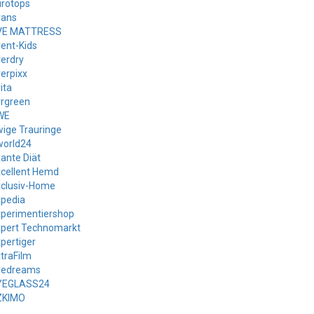
urotops
vans
VE MATTRESS
ent-Kids
erdry
erpixx
ita
vrgreen
WE
ige Trauringe
world24
ante Diät
cellent Hemd
xclusiv-Home
xpedia
xperimentiershop
xpert Technomarkt
pertiger
traFilm
yedreams
YEGLASS24
ZKIMO