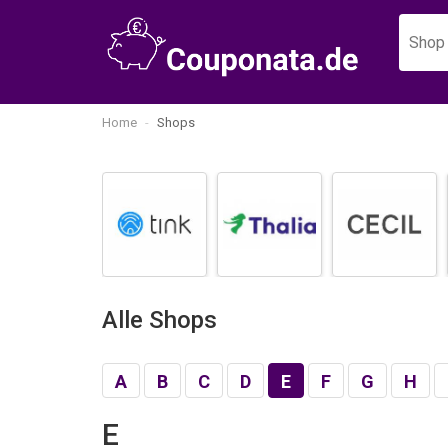
Home
Shops
Alle Shops
A
B
C
D
E
F
G
H
E