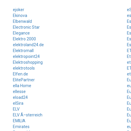
ejoker
e
Ekinova
e
Elbenwald
E
Electronic Star
Es
Elegance
Es
Elektro 2000
E
elektroland24.de
Es
Elektromall
E
elektropoint24
Et
Elektroshopping
et
elektrotools
E
Elfen.de
et
ElitePartner
E
ella Home
eu
ellesse
Eu
eload24
Eu
elSira
E
ELV
Eu
ELV Ã–sterreich
E
EMILIA
E
Emirates
e