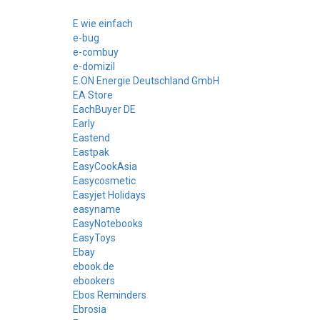
E wie einfach
e-bug
e-combuy
e-domizil
E.ON Energie Deutschland GmbH
EA Store
EachBuyer DE
Early
Eastend
Eastpak
EasyCookAsia
Easycosmetic
Easyjet Holidays
easyname
EasyNotebooks
EasyToys
Ebay
ebook.de
ebookers
Ebos Reminders
Ebrosia