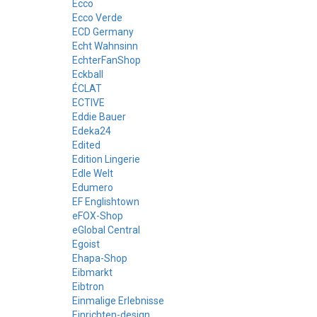
Ecco
Ecco Verde
ECD Germany
Echt Wahnsinn
EchterFanShop
Eckball
ÉCLAT
ECTIVE
Eddie Bauer
Edeka24
Edited
Edition Lingerie
Edle Welt
Edumero
EF Englishtown
eFOX-Shop
eGlobal Central
Egoist
Ehapa-Shop
Eibmarkt
Eibtron
Einmalige Erlebnisse
Einrichten-design