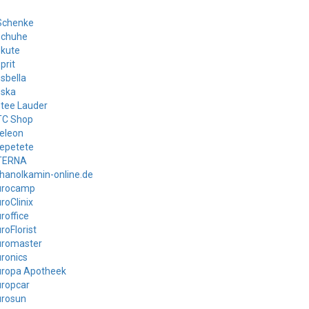
Schenke
schuhe
skute
prit
sbella
sska
tee Lauder
TC Shop
eleon
epetete
TERNA
hanolkamin-online.de
urocamp
roClinix
roffice
roFlorist
uromaster
ronics
uropa Apotheek
uropcar
urosun