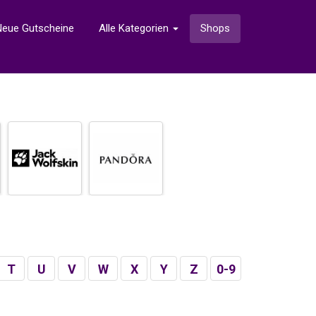
Neue Gutscheine
Alle Kategorien
Shops
T
U
V
W
X
Y
Z
0-9