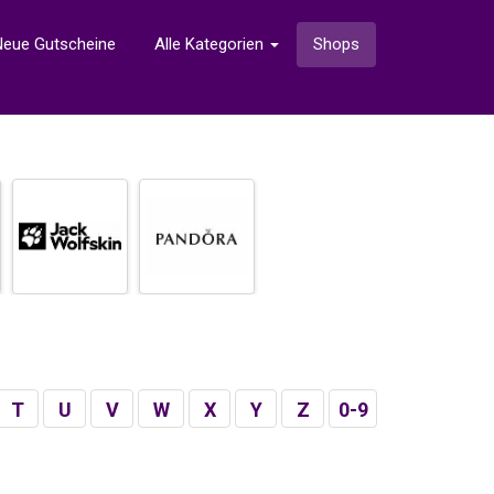
Neue Gutscheine
Alle Kategorien
Shops
T
U
V
W
X
Y
Z
0-9