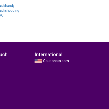
uickhandy
uickshopping
VC
ouch
International
Couponata.com