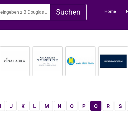
Home
I
J
K
L
M
N
O
P
Q
R
S