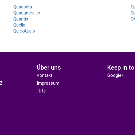
Quadocta
Q
Quadundroller
Q
Quantis
Q
Quelle
QuickAudio
Über uns
Keep in t
Kontakt
Google+
 Z
Impressum
Hilfe