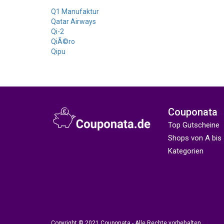
Q1 Manufaktur
Qatar Airways
Qi-2
QiÃ©ro
Qipu
Couponata
Top Gutscheine
Shops von A bis
Kategorien
Copyright © 2021 Couponata - Alle Rechte vorbehalten