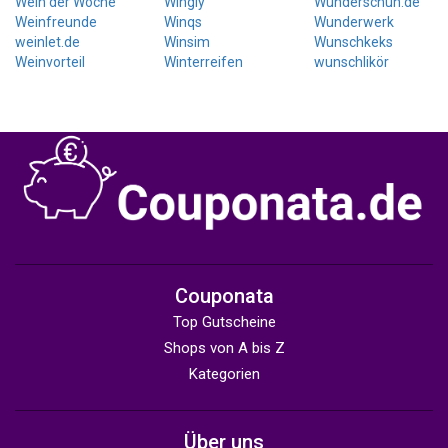
Wein der Woche
Wingly
Wunderschuh.de
Weinfreunde
Winqs
Wunderwerk
weinlet.de
Winsim
Wunschkeks
Weinvorteil
Winterreifen
wunschlikör
Couponata
Top Gutscheine
Shops von A bis Z
Kategorien
Über uns