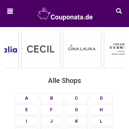
Home
Neue
Gutscheine
Alle
Kategorien
Shops
Alle Shops
A
B
C
D
E
F
G
H
I
J
K
L