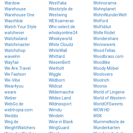
Wardow
Westfalia
Wohnorama
Warehouse
Weststyle.de
Wohnplanet
Warehouse One
Westwing
WohnWunderWelt
Waschbär
WEXcameras
Wolford
Watch Your Style
Whc-select.de
Wolfsblut
watchever
whiskyonline24
Wolle Rödel
Watchisland
Whiskyworld
Wondershare
Watchmaster
White Cloudz
Wonnewerk
Watchshop
WhiteWall
Wood Fellas
waveInn
Whittard
Woodbrass.com
Wayfair
WiesenBett
Woodlike
We Are Travel
Wietholt
Woody Möbel
We Fashion
Wiggle
Woolovers
We-Vibe
Wildborn
Woolrich
Wear4you
Wildcat
Woonio
weare
Wildemasche
World of Lingerie
Weber
Wildes Land
World of Western
WebGo.de
Wildnissport
WorldOfSweets
webtropia.com
Wimdu
WOW HD
Weddix
Windeln
WSK
Weg.de
Wine in Black
Wummelkiste.de
WeightWatchers
WingGuard
Wunderkarten