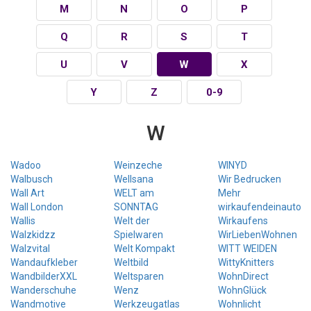
M
N
O
P
Q
R
S
T
U
V
W
X
Y
Z
0-9
W
Wadoo
Weinzeche
WINYD
Walbusch
Wellsana
Wir Bedrucken
Wall Art
WELT am
Mehr
Wall London
SONNTAG
wirkaufendeinauto
Wallis
Welt der
Wirkaufens
Walzkidzz
Spielwaren
WirLiebenWohnen
Walzvital
Welt Kompakt
WITT WEIDEN
Wandaufkleber
Weltbild
WittyKnitters
WandbilderXXL
Weltsparen
WohnDirect
Wanderschuhe
Wenz
WohnGlück
Wandmotive
Werkzeugatlas
Wohnlicht