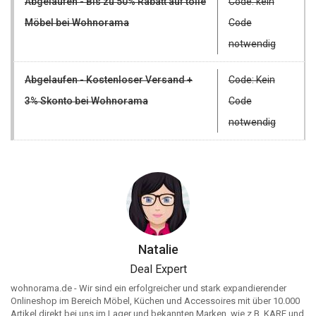
Abgelaufen - Bis zu 50% Rabatt auf tolle
Code: kein
Möbel bei Wohnorama
Code
notwendig
Abgelaufen - Kostenloser Versand +
Code: Kein
3% Skonto bei Wohnorama
Code
notwendig
Natalie
Deal Expert
wohnorama.de - Wir sind ein erfolgreicher und stark expandierender
Onlineshop im Bereich Möbel, Küchen und Accessoires mit über 10.000
Artikel direkt bei uns im Lager und bekannten Marken, wie z.B. KARE und