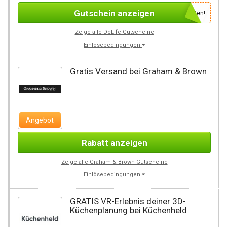
Gutschein anzeigen
Newsletter des Shops abonnieren, um den Gutscheincode zu erhalten!
Zeige alle DeLife Gutscheine
Einlösebedingungen
Gratis Versand bei Graham & Brown
Angebot
Rabatt anzeigen
Zeige alle Graham & Brown Gutscheine
Einlösebedingungen
GRATIS VR-Erlebnis deiner 3D-
Küchenplanung bei Küchenheld