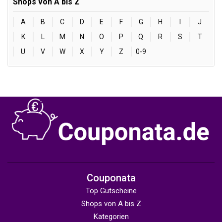
Shops von A bis Z
A
B
C
D
E
F
G
H
I
J
K
L
M
N
O
P
Q
R
S
T
U
V
W
X
Y
Z
0-9
Couponata
Top Gutscheine
Shops von A bis Z
Kategorien