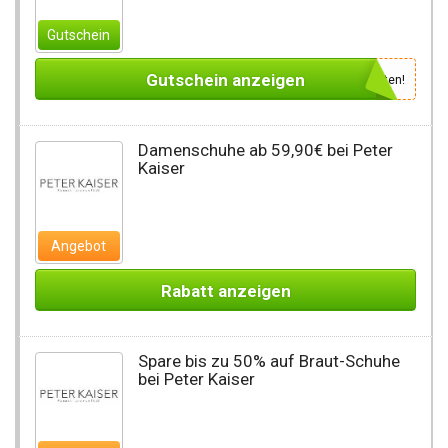
Gutschein
Gutschein anzeigen
Newsletter des Shops abonnieren, um den Gutscheincode zu erhalten!
Damenschuhe ab 59,90€ bei Peter
Kaiser
Angebot
Rabatt anzeigen
Spare bis zu 50% auf Braut-Schuhe
bei Peter Kaiser