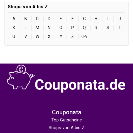
Shops von A bis Z
A
B
C
D
E
F
G
H
I
J
K
L
M
N
O
P
Q
R
S
T
U
V
W
X
Y
Z
0-9
Couponata
Top Gutscheine
Shops von A bis Z