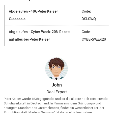
Abgelaufen - 10€ Peter Kaiser
Code:
Gutschein
DSLSWQ
Abgelaufen - Cyber Week: 20% Rabatt
Code:
auf alles bei Peter Kaiser
CYBERWEEK20
John
Deal Expert
Peter Kaiser wurde 1838 gegründet und ist die älteste noch existierende
Schuhwerkstatt in Deutschland. In Pirmasens, dem Gründungs- und
heutigem Standort des Unternehmens, findet ein wesentlicher Teil der
Produktion statt. Made in Germany" ist daher eine besondere