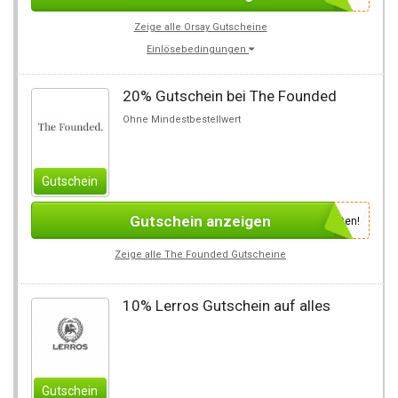
Zeige alle Orsay Gutscheine
Einlösebedingungen
20% Gutschein bei The Founded
Ohne Mindestbestellwert
Gutschein
Gutschein anzeigen
Newsletter des Shops abonnieren, um den Gutscheincode zu erhalten!
Zeige alle The Founded Gutscheine
10% Lerros Gutschein auf alles
Gutschein