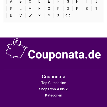
A
B
C
D
E
F
G
H
I
J
K
L
M
N
O
P
Q
R
S
T
U
V
W
X
Y
Z
0-9
Couponata
Top Gutscheine
Shops von A bis Z
Kategorien