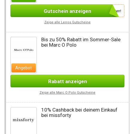
Gutschein anzeigen
Newsletter des Shops abonnieren, um den Gutscheincode zu erhalten!
Zeige alle Lerros Gutscheine
Bis zu 50% Rabatt im Sommer-Sale
bei Marc O Polo
Angebot
Rabatt anzeigen
Zeige alle Marc O Polo Gutscheine
10% Cashback bei deinem Einkauf
bei missforty