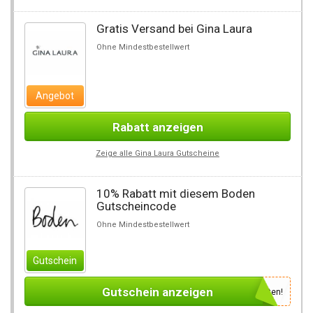
Gratis Versand bei Gina Laura
Ohne Mindestbestellwert
Angebot
Rabatt anzeigen
Zeige alle Gina Laura Gutscheine
10% Rabatt mit diesem Boden
Gutscheincode
Ohne Mindestbestellwert
Gutschein
Gutschein anzeigen
Newsletter des Shops abonnieren, um den Gutscheincode zu erhalten!