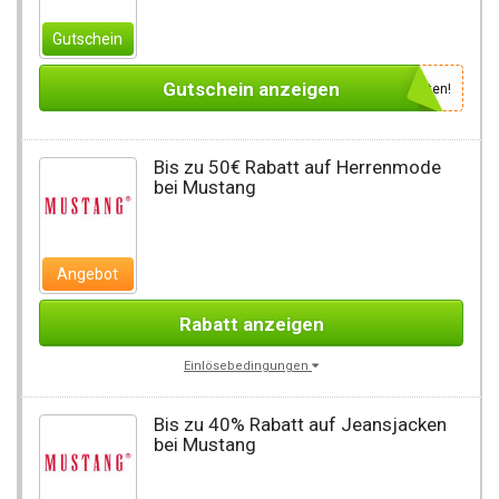
Gutschein
Gutschein anzeigen
Newsletter des Shops abonnieren, um den Gutscheincode zu erhalten!
Bis zu 50€ Rabatt auf Herrenmode
bei Mustang
Angebot
Rabatt anzeigen
Einlösebedingungen
Bis zu 40% Rabatt auf Jeansjacken
bei Mustang