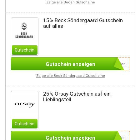
Zeige alle Boden Gutscheine
15% Beck Söndergaard Gutschein
auf alles
Gutschein
Gutschein anzeigen
Newsletter des Shops abonnieren, um den Gutscheincode zu erhalten!
Zeige alle Beck Söndergaard Gutscheine
25% Orsay Gutschein auf ein
Lieblingsteil
Gutschein
Gutschein anzeigen
Newsletter des Shops abonnieren, um den Gutscheincode zu erhalten!