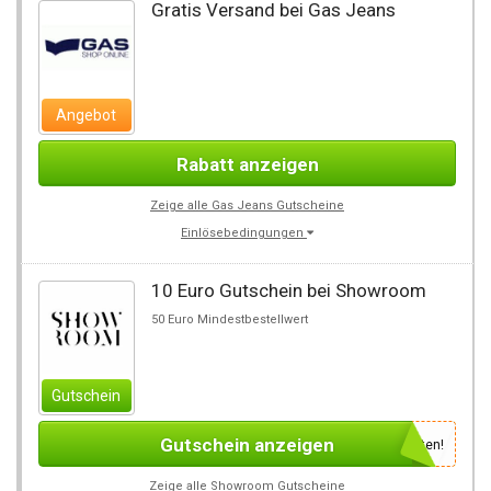
Gratis Versand bei Gas Jeans
Angebot
Rabatt anzeigen
Zeige alle Gas Jeans Gutscheine
Einlösebedingungen
10 Euro Gutschein bei Showroom
50 Euro Mindestbestellwert
Gutschein
Gutschein anzeigen
Newsletter des Shops abonnieren, um den Gutscheincode zu erhalten!
Zeige alle Showroom Gutscheine