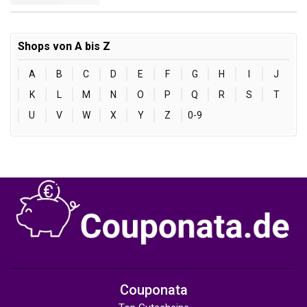
Shops von A bis Z
A
B
C
D
E
F
G
H
I
J
K
L
M
N
O
P
Q
R
S
T
U
V
W
X
Y
Z
0-9
Couponata