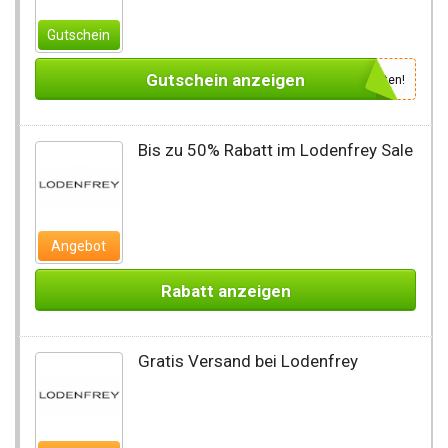
Gutschein
Gutschein anzeigen
Newsletter des Shops abonnieren, um den Gutscheincode zu erhalten!
Bis zu 50% Rabatt im Lodenfrey Sale
Angebot
Rabatt anzeigen
Gratis Versand bei Lodenfrey