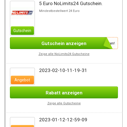
5 Euro NoLimits24 Gutschein.
Mindestbestellwert 24 Euro
Gutschein
Gutschein anzeigen
Newsletter des Shops abonnieren, um den Gutscheincode zu erhalten!
Zeige alle NoLimits24 Gutscheine
2023-02-10-11-19-31
Angebot
Rabatt anzeigen
Zeige alle Gutscheine
2023-01-12-12-59-09