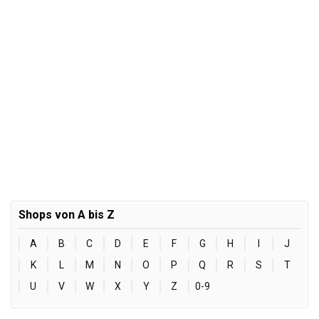
Shops von A bis Z
A
B
C
D
E
F
G
H
I
J
K
L
M
N
O
P
Q
R
S
T
U
V
W
X
Y
Z
0-9