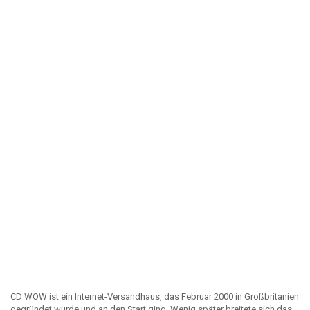
CD WOW ist ein Internet-Versandhaus, das Februar 2000 in Großbritanien
gegründet wurde und an den Start ging. Wenig später breitete sich das