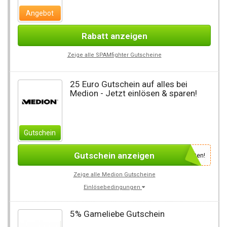
Angebot
Rabatt anzeigen
Zeige alle SPAMfighter Gutscheine
25 Euro Gutschein auf alles bei
Medion - Jetzt einlösen & sparen!
Gutschein
Gutschein anzeigen
Newsletter des Shops abonnieren, um den Gutscheincode zu erhalten!
Zeige alle Medion Gutscheine
Einlösebedingungen
5% Gameliebe Gutschein