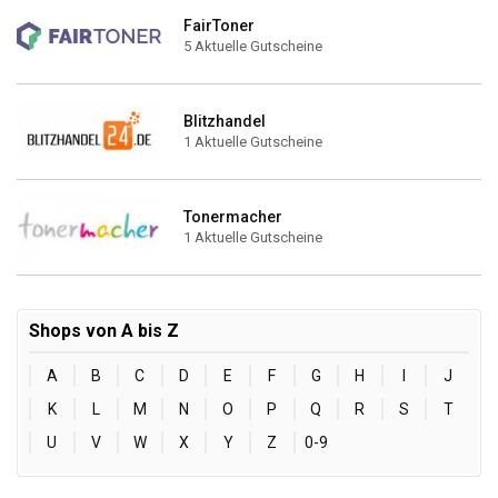
FairToner
5 Aktuelle Gutscheine
Blitzhandel
1 Aktuelle Gutscheine
Tonermacher
1 Aktuelle Gutscheine
Shops von A bis Z
A
B
C
D
E
F
G
H
I
J
K
L
M
N
O
P
Q
R
S
T
U
V
W
X
Y
Z
0-9